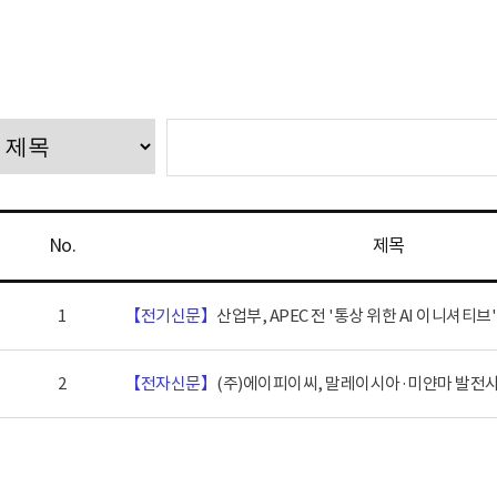
No.
제목
1
【전기신문】
산업부, APEC 전 '통상 위한 AI 이니셔티브
2
【전자신문】
(주)에이피이씨, 말레이시아·미얀마 발전