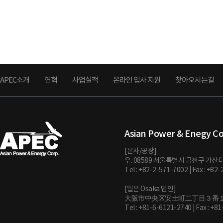
APEC소개
연혁
사업실적
온라인 입사 지원
찾아오시는길
Asian Power & Enegy C
[본사/공장]
우. 08589 서울특별시 금천구 가산디
Tel : +82-2-571-7002 | Fax : +82
[일본 Osaka 법인]
大阪市中央区安土町二丁目３番
Tel : +81-6-6121-2740 | Fax : +