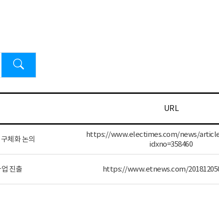
URL
https://www.electimes.com/news/articl
' 구체화 논의
idxno=358460
사업 진출
https://www.etnews.com/20181205